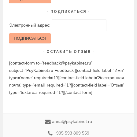
ПОДПИСАТЬСЯ
Электронный адрес:
ПОДПИСАТЬСЯ
ОСТАВИТЬ ОТЗЫВ
[contact-form to='feedback@psykabinet.ru'
subject='PsyKabinet.ru Feedback'][contact-field label='Имя'
type='name' required='1'/][contact-field label='Электронная
почта' type='email' required='1'/][contact-field label='Отзыв'
type='textarea' required='1'/][/contact-form]
anna@psykabinet.ru
+995 593 809 559