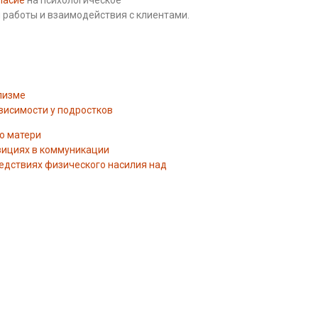
 работы и взаимодействия с клиентами.
лизме
висимости у подростков
ю матери
озициях в коммуникации
ледствиях физического насилия над