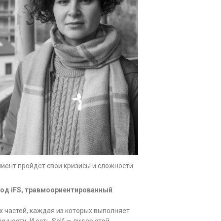
лиент пройдёт свои кризисы и сложности
од iFS, травмоориентированный
х частей, каждая из которых выполняет
чности. И есть Self — лидер этой