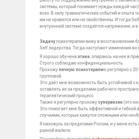
системы, который понимает нужды каждой части 
всех. В силу травматических событий и опыта ча
им не нравятся или не свойственны. И тогда Sel
внутренней системе создаётся напряжение, и в
.
Задачу
психотерапии вижу в восстановлении б
Self лидерства. Тогда наступают изменения во
Я хорошо обучена
этике
, опираюсь на нее в пр
Строго соблюдаю конфиденциальность.
Прохожу
личную психотерапи
ю регулярно с 201
групповой.
Это даёт мне возможность быть устойчивой с 
оставлять их за пределами рабочего пространс
терапевтический процесс.
Также я регулярно прохожу
супервизии
(это ко
Это помогает мне быть эффективной и гибкой 
случаями, которые кажутся сложными или нео
Я нахожусь за пределами России, и у меня ест
разной валюте.
Пожалуйста, прочитайте
информированное сог