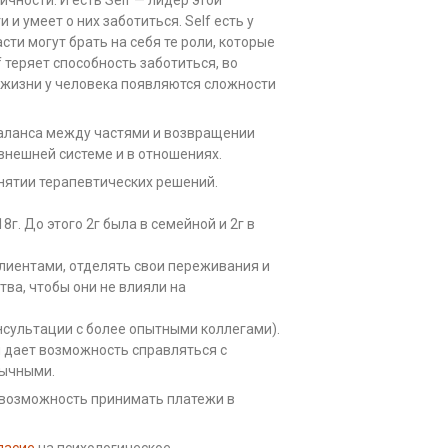
и умеет о них заботиться. Self есть у
сти могут брать на себя те роли, которые
f теряет способность заботиться, во
 жизни у человека появляются сложности
аланса между частями и возвращении
 внешней системе и в отношениях.
инятии терапевтических решений.
8г. До этого 2г была в семейной и 2г в
клиентами, отделять свои переживания и
тва, чтобы они не влияли на
нсультации с более опытными коллегами).
и дает возможность справляться с
бычными.
ь возможность принимать платежи в
ласие
на психологическое