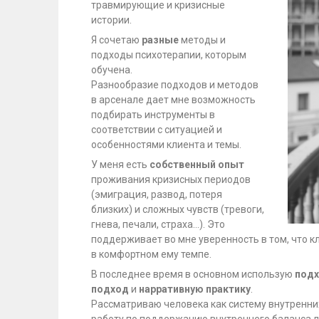
травмирующие и кризисные
истории.
Я сочетаю
разные
методы и
подходы психотерапии, которым
обучена.
Разнообразие подходов и методов
в арсенале дает мне возможность
подбирать инструменты в
соответствии с ситуацией и
особенностями клиента и темы.
У меня есть
собственный опыт
проживания кризисных периодов
(эмиграция, развод, потеря
близких) и сложных чувств (тревоги,
гнева, печали, страха…). Это
поддерживает во мне уверенность в том, что к
в комфортном ему темпе.
В последнее время в основном использую
подх
подход
и
нарративную практику
.
Рассматриваю человека как систему внутренни
работу по поддержанию внутреннего баланса ли