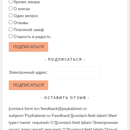
Кризис жанра
О книгах
Один вопрос
Отзывы
Платяной шкаф
Старость в радость
ПОДПИСАТЬСЯ
ПОДПИСАТЬСЯ
Электронный адрес:
ПОДПИСАТЬСЯ
ОСТАВИТЬ ОТЗЫВ
[contact-form to='feedback@psykabinet.ru'
subject='PsyKabinet.ru Feedback'][contact-field label='Имя'
type='name' required='1'/][contact-field label='Электронная
почта' type='email' required='1'/][contact-field label='Отзыв'