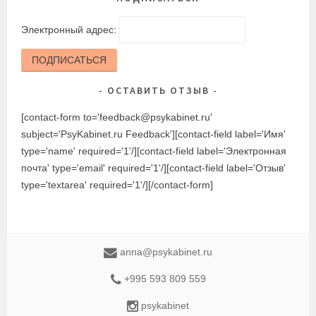
Электронный адрес:
ПОДПИСАТЬСЯ
ОСТАВИТЬ ОТЗЫВ
[contact-form to='feedback@psykabinet.ru'
subject='PsyKabinet.ru Feedback'][contact-field label='Имя'
type='name' required='1'/][contact-field label='Электронная
почта' type='email' required='1'/][contact-field label='Отзыв'
type='textarea' required='1'/][/contact-form]
anna@psykabinet.ru
+995 593 809 559
psykabinet